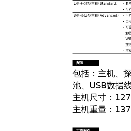
1型-标准型主机(Standard)
-
具
-
可
3型-高级型主机(Advanced)
-
可
-
自
-
可
-
触
-
Wi
-
蓝
-
主
配置
包括：主机、探
池、USB数据
主机尺寸：127 
主机重量：137
可选附件