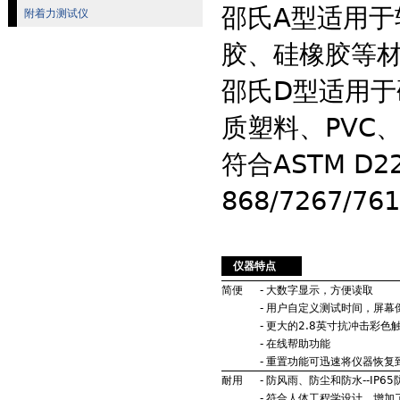
邵氏A型适用于
附着力测试仪
胶、硅橡胶等
邵氏D型适用
质塑料、PVC
符合ASTM D2
868/7267/7
仪器特点
简便
-
大数字显示，方便读取
-
用户自定义测试时间，屏幕
-
更大的2.8英寸抗冲击彩色
-
在线帮助功能
-
重置功能可迅速将仪器恢复
耐用
-
防风雨、防尘和防水--IP6
-
符合人体工程学设计，增加