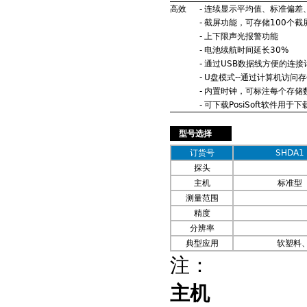
高效
-
连续显示平均值、标准偏差
-
截屏功能，可存储100个截
-
上下限声光报警功能
-
电池续航时间延长30%
-
通过USB数据线方便的连
-
U盘模式--通过计算机访问
-
内置时钟，可标注每个存储
-
可下载PosiSoft软件用于
型号选择
订货号
SHDA1
探头
主机
标准型
测量范围
精度
分辨率
典型应用
软塑料
注：
主机