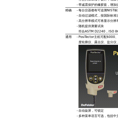
-
带减震保护的橡胶套，增加
精确
-
每台仪器都有可追溯NIST
-
自动过滤模式，按国际标准过
-
高分辨率模式可将显示分辨率
-
随机提供测量试块
符合ASTM D2240，ISO 8
通用
-
PosiTector主机可配6
度轮廓仪、露点仪、盐分仪
-
自动旋屏，可锁定
-
多种菜单语言可选，包括中